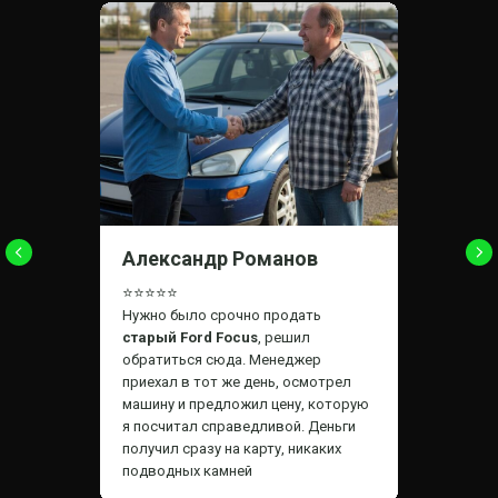
Александр Романов
⭐⭐⭐⭐⭐
Нужно было срочно продать
старый Ford Focus
, решил
обратиться сюда.
Менеджер
приехал в тот же день, осмотрел
машину и предложил цену, которую
я посчитал справедливой. Деньги
получил сразу на карту, никаких
подводных камней