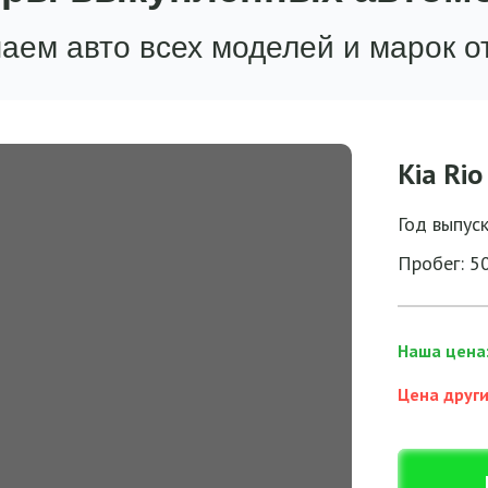
аем авто всех моделей и марок о
Kia Rio
Год выпус
Пробег: 5
Наша цена
Цена други