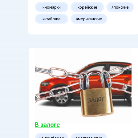
иномарки
корейские
японские
китайские
американские
В залоге
из ломбарда
арестованные