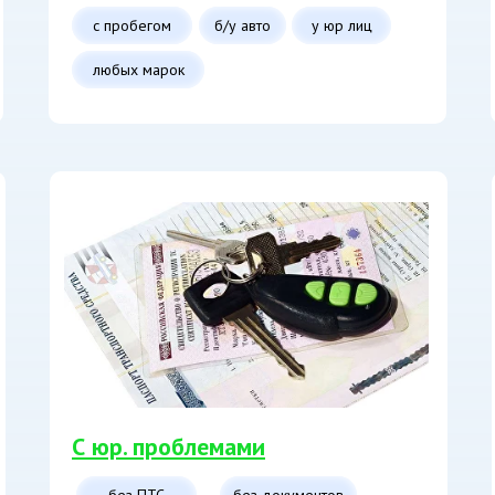
с пробегом
б/у авто
у юр лиц
любых марок
С юр. проблемами
без ПТС
без документов