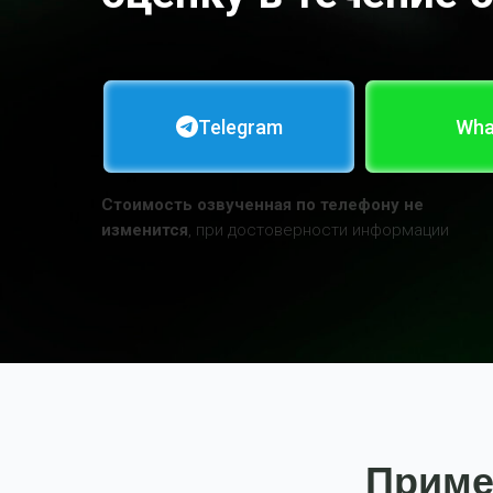
Telegram
Wha
Стоимость озвученная по телефону не
изменится
, при достоверности информации
Приме