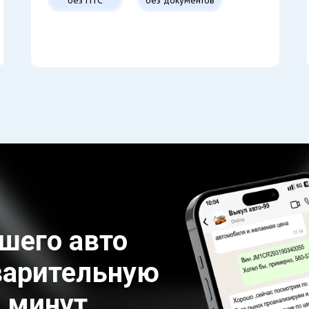
шего авто
варительную
5 минут