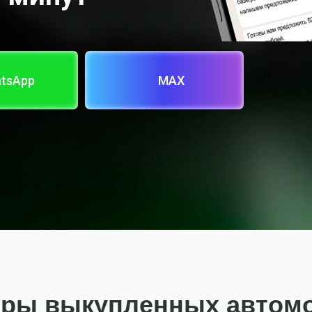
tsApp
MAX
ры выкупленных автом